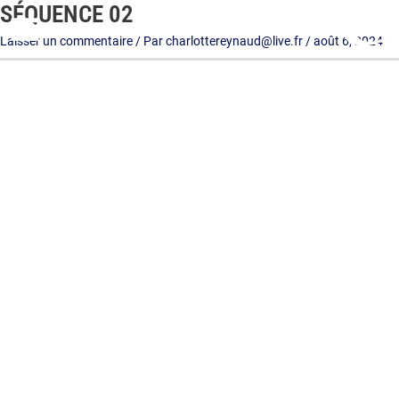
SÉQUENCE 02
Aller
au
Laisser un commentaire
/ Par
charlottereynaud@live.fr
/
août 6, 2024
contenu