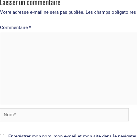
Laisser un commentaire
Votre adresse e-mail ne sera pas publiée.
Les champs obligatoires
Commentaire
*
Nom*
Enregistrer mon nom, mon e-mail et mon site dans le navigat