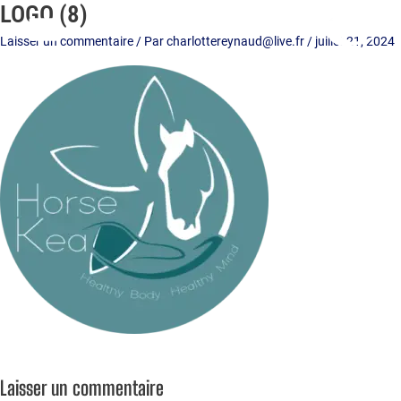
LOGO (8)
Aller
au
Laisser un commentaire
/ Par
charlottereynaud@live.fr
/
juillet 21, 2024
contenu
Laisser un commentaire