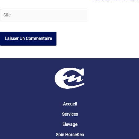
Site
Accueil
Services
Élevage
Soin HorseKea