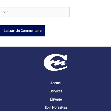
Site
Accueil
Services
Élevage
Soin HorseKea