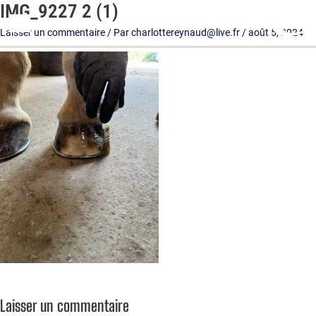
IMG_9227 2 (1)
Aller
au
Laisser un commentaire
/ Par
charlottereynaud@live.fr
/
août 5, 2024
contenu
Laisser un commentaire