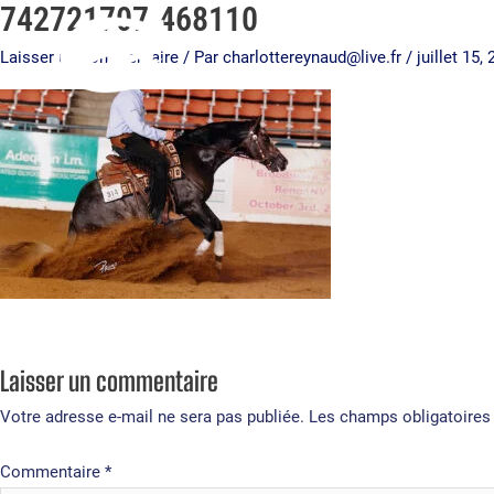
742721707.468110
Aller
au
Laisser un commentaire
/ Par
charlottereynaud@live.fr
/
juillet 15,
contenu
Laisser un commentaire
Votre adresse e-mail ne sera pas publiée.
Les champs obligatoires
Commentaire
*