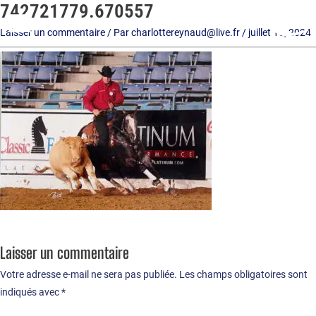
742721779.670557
Aller
au
Laisser un commentaire
/ Par
charlottereynaud@live.fr
/
juillet 15, 2024
contenu
Laisser un commentaire
Votre adresse e-mail ne sera pas publiée.
Les champs obligatoires sont
indiqués avec
*