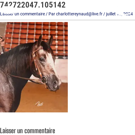
742722047.105142
Aller
au
Laisser un commentaire
/ Par
charlottereynaud@live.fr
/
juillet 15, 2024
contenu
Laisser un commentaire