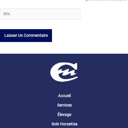
Site
Accueil
Services
Élevage
Soin HorseKea