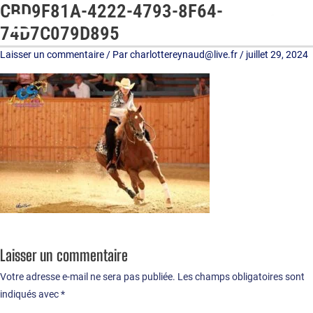
CBD9F81A-4222-4793-8F64-
Aller
au
74D7C079D895
contenu
Laisser un commentaire
/ Par
charlottereynaud@live.fr
/
juillet 29, 2024
Laisser un commentaire
Votre adresse e-mail ne sera pas publiée.
Les champs obligatoires sont
indiqués avec
*