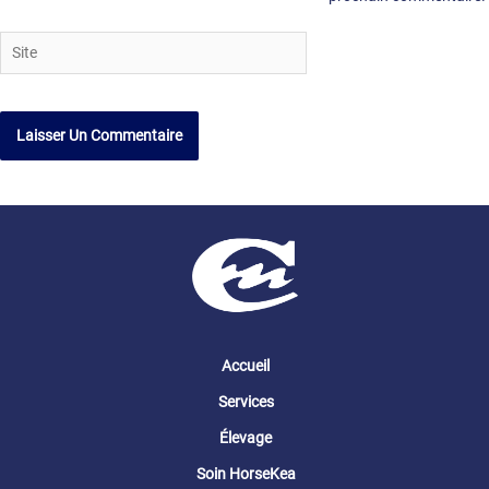
Site
Accueil
Services
Élevage
Soin HorseKea