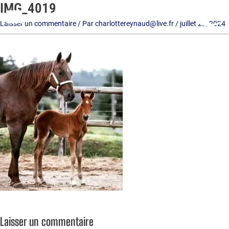
IMG_4019
Aller
au
Laisser un commentaire
/ Par
charlottereynaud@live.fr
/
juillet 22, 2024
contenu
Laisser un commentaire