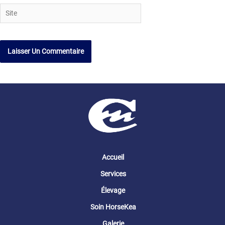
Site
Accueil
Services
Élevage
Soin HorseKea
Galerie