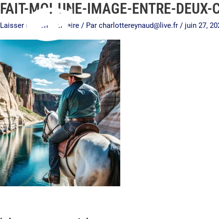
FAIT-MOI-UNE-IMAGE-ENTRE-DEUX
Aller
au
Laisser un commentaire
/ Par
charlottereynaud@live.fr
/
juin 27, 2
contenu