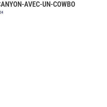
-CANYON-AVEC-UN-COWBO
Accueil
Services
024