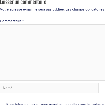
Laisser un commentaire
Votre adresse e-mail ne sera pas publiée.
Les champs obligatoires
Commentaire
*
Nom*
Enregistrer mon nom, mon e-mail et mon site dans le navigat